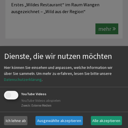
Erstes „Wildes Restaurant“ im Raum Wangen
ausgezeichnet – „Wild aus der Region“
mehr
Dienste, die wir nutzen möchten
VIDEO REHKEULE AUSLÖSEN
Hier können Sie einsehen und anpassen, welche Information wir
Sehr ausführliche "Anleitung" aus der Essen und
über Sie sammeln.
Um mehr zu erfahren, lesen Sie bitte unsere
Datenschutzerklärung
.
Trinken Kochschule
YouTube Videos
mehr
YouTube Videos abspielen
Zweck
:
Externe Medien
Ich lehne ab
Ausgewählte akzeptieren
Alle akzeptieren
VIDEO ZUM FACHGERECHTEN ZERLEGEN EINER