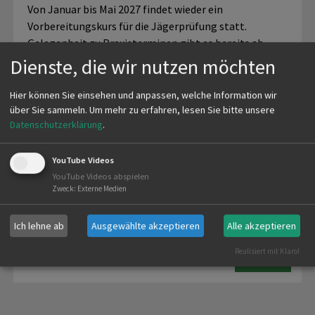
Von Januar bis Mai 2027 findet wieder ein
Vorbereitungskurs für die Jägerprüfung statt.
Gelegenheit zu Praxisterminen gibt es bereits ab
Oktober 2026.
Dienste, die wir nutzen möchten
…
Hier können Sie einsehen und anpassen, welche Information wir
über Sie sammeln.
Um mehr zu erfahren, lesen Sie bitte unsere
mehr
Datenschutzerklärung
.
YouTube Videos
YouTube Videos abspielen
Zweck
:
Externe Medien
ANMELDUNG JAGDKURS
Ich lehne ab
Ausgewählte akzeptieren
Alle akzeptieren
Realisiert mit Klaro!
mehr