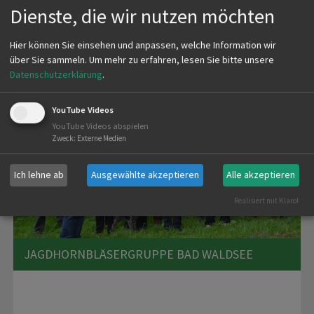
mehr
Dienste, die wir nutzen möchten
Hier können Sie einsehen und anpassen, welche Information wir
über Sie sammeln.
Um mehr zu erfahren, lesen Sie bitte unsere
Datenschutzerklärung
.
YouTube Videos
YouTube Videos abspielen
Zweck
:
Externe Medien
Ich lehne ab
Ausgewählte akzeptieren
Alle akzeptieren
Realisiert mit Klaro!
JAGDHORNBLÄSERGRUPPE BAD WALDSEE