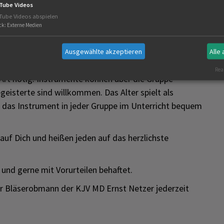
ertreffen auf Kreis-, Landes- und Bundesebene bis hin
Tube Videos
Tube Videos abspielen
ck
:
Externe Medien
und Kurse auf Kreis- und Landesebene im Angebot.
e nach Wohnort, bei der nächstliegenden Gruppe
Ausgewählte akzeptieren
Alle
ch an das Instrument herangeführt und unterrichtet.
Real
Art nötig. Instrumente können über die Gruppe
eisterte sind willkommen. Das Alter spielt als
nn das Instrument in jeder Gruppe im Unterricht bequem
 auf Dich und heißen jeden auf das herzlichste
t und gerne mit Vorurteilen behaftet.
er Bläserobmann der KJV MD Ernst Netzer jederzeit