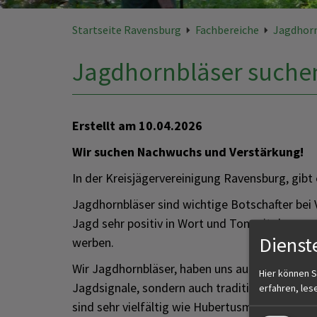
Startseite Ravensburg
Fachbereiche
Jagdhor
Jagdhornbläser suchen
Erstellt am
10.04.2026
Wir suchen Nachwuchs und Verstärkung!
In der Kreisjägervereinigung Ravensburg, gibt
Jagdhornbläser sind wichtige Botschafter bei 
Jagd sehr positiv in Wort und Ton mit der g
Dienst
werben.
Wir Jagdhornbläser, haben uns auch zukunftsge
Hier können S
Jagdsignale, sondern auch traditionell, volkst
erfahren, les
sind sehr vielfältig wie Hubertusmessen, Jag