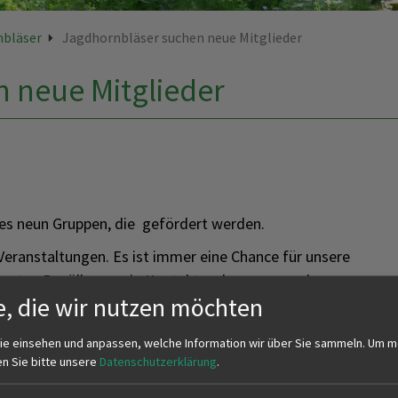
nbläser
Jagdhornbläser suchen neue Mitglieder
 neue Mitglieder
 es neun Gruppen, die gefördert werden.
Veranstaltungen. Es ist immer eine Chance für unsere
esamten Bevölkerung in Kontakt zu kommen und zu
e, die wir nutzen möchten
recht weiterentwickelt und spielen nicht nur
ie einsehen und anpassen, welche Information wir über Sie sammeln.
Um m
ümlich bis hin zu modern. Die Art der Veranstaltungen
en Sie bitte unsere
Datenschutzerklärung
.
dveranstaltungen, Weihnachtsmärkte, Volks- und