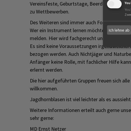
Vereinsfeste, Geburtstage, Beerdigungen, Bläs
You
You
zu Wettbewerben.
Zwe
Des Weiteren sind immer auch Fortbildungen 
Wer ein Instrument lernen möchte, darf sich j
Ich lehne ab
melden. Hier wird fachgerecht und unverbindli
Es sind keine Voraussetzungen irgendwelcher 
bezogen werden. Auch Nichtjäger und Naturbeg
Anfänger keine Rolle, mit fachlicher Hilfe ka
erlernt werden.
Die hier aufgeführten Gruppen freuen sich alle
willkommen.
Jagdhornblasen ist viel leichter als es aussieh
Weitere Informationen erteilt auch gerne uns
sehr gerne:
MD Ernst Netzer