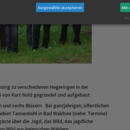
Ausgewählte akzeptieren
Alle
Real
örig zu verschiedenen Hegeringen in der
5 von Kurt Nold gegründet und aufgebaut.
n und sechs Bläsern. Bei ganzjährigen, öffentlichen
ebiet Tannenbühl in Bad Waldsee (siehe: Termine)
äste über die Jagd, das Wild, das jagdliche
on Wild aus heimischen Wäldern.