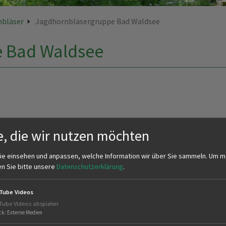
nbläser
Jagdhornbläsergruppe Bad Waldsee
 Bad Waldsee
e, die wir nutzen möchten
ie einsehen und anpassen, welche Information wir über Sie sammeln.
Um m
en Sie bitte unsere
Datenschutzerklärung
.
Tube Videos
Tube Videos abspielen
ck
:
Externe Medien