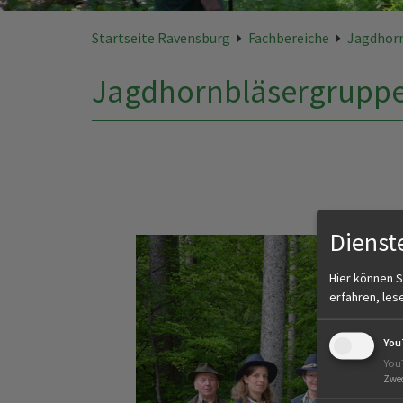
Startseite Ravensburg
Fachbereiche
Jagdhor
Jagdhornbläsergruppe
Dienst
Hier können S
erfahren, les
You
You
Zwe